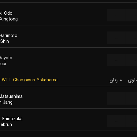
ki Odo
...
...
Xingtong
Harimoto
...
...
 Shin
Hayata
...
...
uai
n
WTT Champions Yokohama
میزبان
اوی
Matsushima
...
...
n Jang
o Shinozuka
...
...
Lebrun