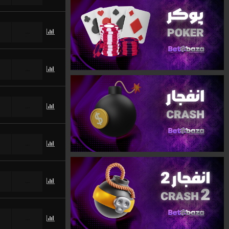
...
...
...
...
...
...