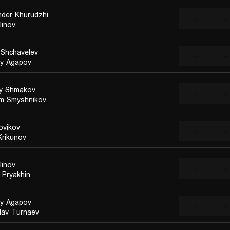
nder Khurudzhi
...
...
linov
a Shchavelev
...
...
ay Agapov
y Shmakov
...
...
m Smyshnikov
ovikov
...
...
Krikunov
linov
...
...
 Pryakhin
ay Agapov
...
...
slav Turnaev