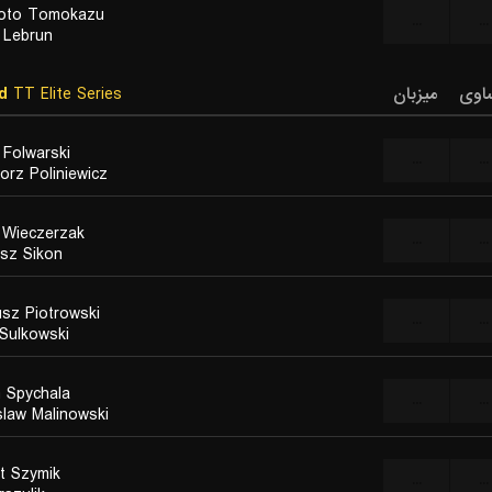
oto Tomokazu
...
...
s Lebrun
d
TT Elite Series
میزبان
اوی
 Folwarski
...
...
orz Poliniewicz
 Wieczerzak
...
...
sz Sikon
sz Piotrowski
...
...
 Sulkowski
n Spychala
...
...
law Malinowski
t Szymik
...
...