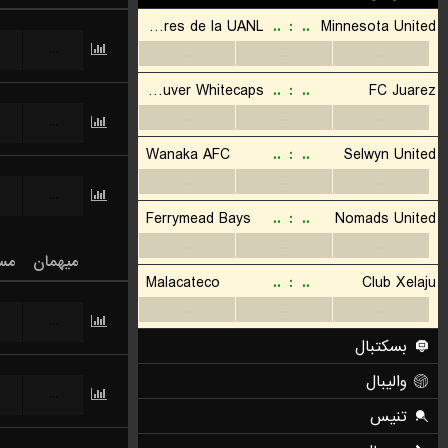
...
...
...
میهمان
مس
...
...