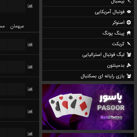
...
میهمان
مس
...
...
...
...
...