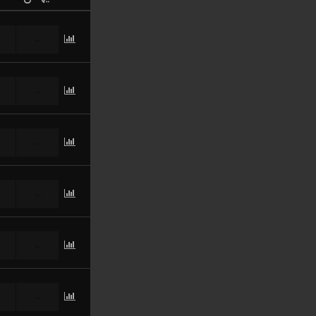
...
...
...
...
...
...