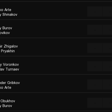
ko Arte
...
...
y Shmakov
y Burov
...
...
ovikov
ir Zhigalov
...
...
 Pryakhin
y Voronkov
...
...
slav Turnaev
nder Gribkov
...
...
ko Arte
i Obukhov
...
...
y Burov