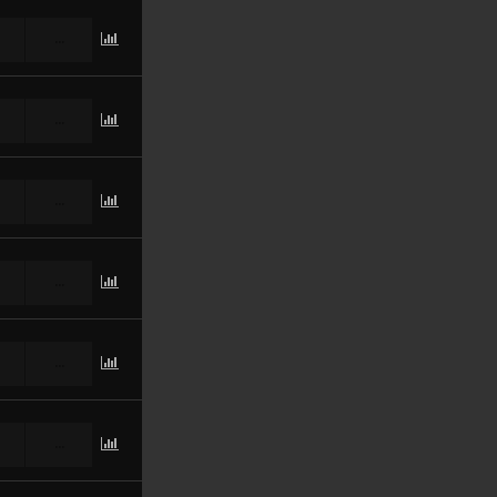
...
...
...
...
...
...