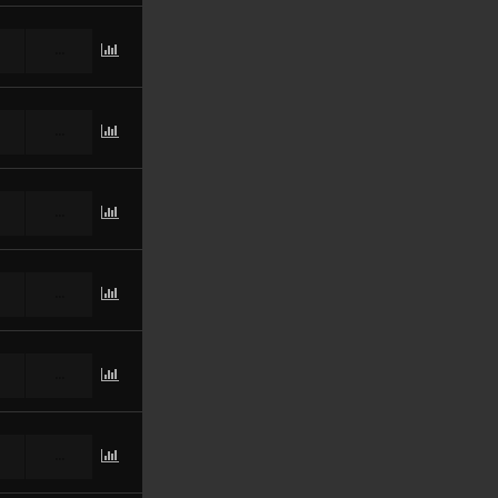
...
...
...
...
...
...