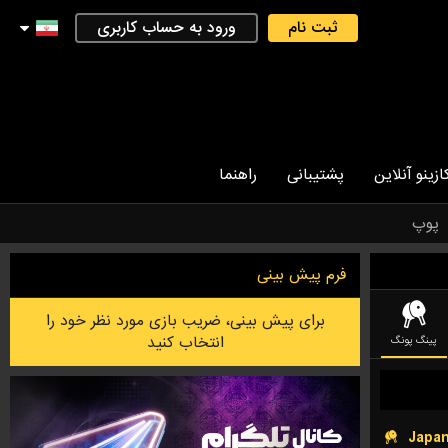
ثبت نام
ورود به حساب کاربری
ازینو آنلاین
پشتیبانی
راهنما
پوپ
فرم پیش بینی
برای پیش بینی، ضریب بازی مورد نظر خود را
انتخاب کنید
پینگ پونگ
کریکت
لیگ فوتبال استرالیایی
فوتسال
بدمینتون
لیگ آف لجندز (LEAGUE OF LEGEND)
Japa