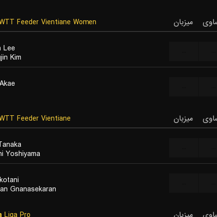
WTT Feeder Vientiane Women
میزبان
اوی
 Lee
...
...
jin Kim
Akae
...
...
WTT Feeder Vientiane
میزبان
اوی
Tanaka
...
...
hi Yoshiyama
kotani
...
...
yan Gnanasekaran
a
Liga Pro
میزبان
اوی