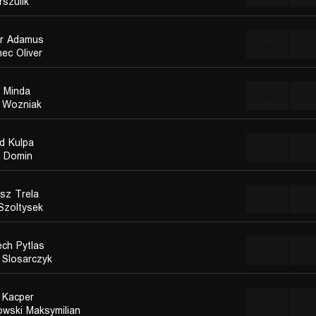
rszulik
r Adamus
...
...
ec Oliver
l Minda
...
...
 Wozniak
d Kulpa
...
...
j Domin
sz Trela
...
...
 Szoltysek
ech Pytlas
...
...
 Slosarczyk
 Kacper
...
...
owski Maksymilian