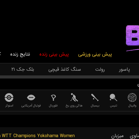
پیش بینی ورزشی
پیش بینی زنده
نتایج زنده
ک
پاسور
رولت
سنگ کاغذ قیچی
بلک جک ۲۱
والیبال
تنیس
بیسبال
هاکی روی یخ
فلوربال
فوتبال آمریکایی
اسنوکر
n
WTT Champions Yokohama Women
میزبان
اوی