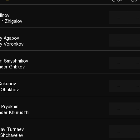
linov
...
...
ir Zhigalov
ay Agapov
...
...
y Voronkov
m Smyshnikov
...
...
nder Gribkov
Krikunov
...
...
i Obukhov
 Pryakhin
...
...
nder Khurudzhi
slav Turnaev
...
...
a Shchavelev