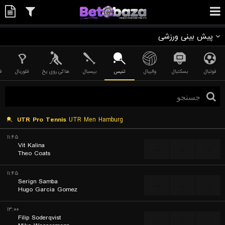
پیش بینی ورزشی
فوتبال
بسکتبال
والیبال
تنیس
بیسبال
هاکی روی یخ
فلوربال
ف
UTR Pro Tennis
UTR Men Hamburg
۱۱:۴۵
Vit Kalina
...
...
...
Theo Coats
۱۱:۴۵
Serign Samba
...
...
...
Hugo Garcia Gomez
۱۳:۰۰
Filip Soderqvist
...
...
...