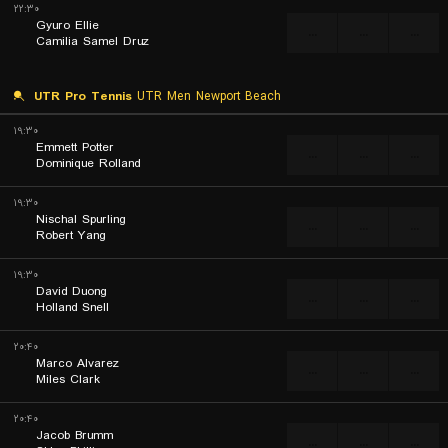
۲۲:۳۰
Gyuro Ellie
...
...
...
Camilia Samel Druz
UTR Pro Tennis
UTR Men Newport Beach
۱۹:۳۰
Emmett Potter
...
...
...
Dominique Rolland
۱۹:۳۰
Nischal Spurling
...
...
...
Robert Yang
۱۹:۳۰
David Duong
...
...
...
Holland Snell
۲۰:۴۰
Marco Alvarez
...
...
...
Miles Clark
۲۰:۴۰
Jacob Brumm
...
...
...