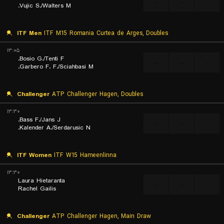
...
...
...
Vujic S./Walters M.
ITF Men
ITF M15 Romania Curtea de Arges, Doubles
۱۳:۰۵
Bosio G./Tenti F.
...
...
...
Garbero F. F./Sciahbasi M.
Challenger
ATP Challenger Hagen, Doubles
۱۳:۳۰
Bass F./Jans J.
...
...
...
Kalender A./Serdarusic N.
ITF Women
ITF W15 Hameenlinna
۱۳:۳۰
Laura Hietaranta
...
...
...
Rachel Gailis
Challenger
ATP Challenger Hagen, Main Draw