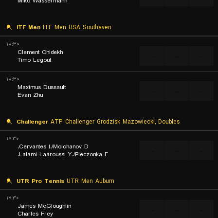
Miko Wassermann
ITF Men
ITF Men USA Southaven
۱۸:۳۰
Clement Chidekh
...
...
...
Timo Legout
۱۸:۳۰
Maximus Dussault
...
...
...
Evan Zhu
Challenger
ATP Challenger Grodzisk Mazowiecki, Doubles
۱۷:۳۰
Cervantes I./Molchanov D.
...
...
...
Lalami Laaroussi Y./Pieczonka F.
UTR Pro Tennis
UTR Men Auburn
۱۷:۳۰
James McGloughlin
...
...
...
Charles Frey