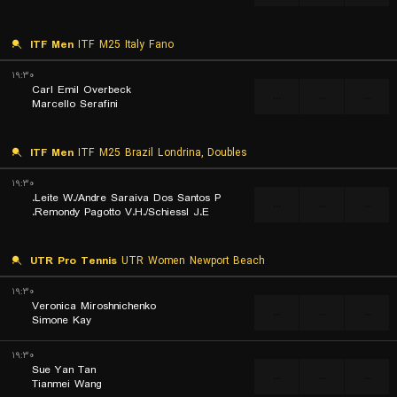
ITF Men
ITF M25 Italy Fano
۱۹:۳۰
Carl Emil Overbeck
...
...
...
Marcello Serafini
ITF Men
ITF M25 Brazil Londrina, Doubles
۱۹:۳۰
Leite W./Andre Saraiva Dos Santos P.
...
...
...
Remondy Pagotto V.H./Schiessl J.E.
UTR Pro Tennis
UTR Women Newport Beach
۱۹:۳۰
Veronica Miroshnichenko
...
...
...
Simone Kay
۱۹:۳۰
Sue Yan Tan
...
...
...
Tianmei Wang