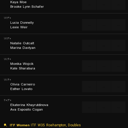
Kaya Moe
...
...
...
Brooke Lynn Schafer
۱۷:۳۰
Lucia Donnelly
...
...
...
Lexie Weir
۱۷:۳۰
Natalie Outcalt
...
...
...
Marina Davtyan
۱۸:۴۰
Monika Wojcik
...
...
...
Kate Sharabura
۱۸:۴۰
Olivia Carneiro
...
...
...
Esther Lovato
۲۰:۳۰
Ekaterina Khayrutdinova
...
...
...
Ava Esposito Cogan
ITF Women
ITF W35 Roehampton, Doubles