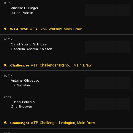
۱۶:۳۰
Vincent Dullinger
...
...
...
Julien Penzlin
WTA 125k
WTA 125K Warsaw, Main Draw
۱۵:۳۰
Carol Young Suh Lee
...
...
...
Gabriela Andrea Knutson
Challenger
ATP Challenger Istanbul, Main Draw
۱۵:۳۰
Antoine Ghibaudo
...
...
...
Ilia Simakin
۱۷:۳۰
Lucas Poullain
...
...
...
Gijs Brouwer
Challenger
ATP Challenger Lexington, Main Draw