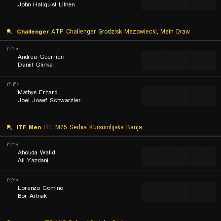
...
...
...
John Hallquist Lithen
Challenger
ATP Challenger Grodzisk Mazowiecki, Main Draw
۱۲:۳۰
Andrea Guerrieri
...
...
...
Daniil Glinka
۱۴:۳۰
Mathys Erhard
...
...
...
Joel Josef Schwarzler
ITF Men
ITF M25 Serbia Kursumlijska Banja
۱۲:۳۰
Ahouda Walid
...
...
...
Ali Yazdani
۱۲:۳۰
Lorenzo Comino
...
...
...
Bor Artnak