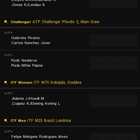
...
...
...
Giese K./Landau S.
Challenger
ATP Challenger Plovdiv 2, Main Draw
۱۸:۳۰
Gabriele Piraino
...
...
...
Carlos Sanchez Jover
۲۰:۳۰
Pyotr Nesterov
...
...
...
Radu Mihai Papoe
ITF Women
ITF W75 Koksijde, Doubles
۱۸:۳۰
Adams J./Hoedt M.
...
...
...
Coppez K./Ebeling Koning L.
ITF Men
ITF M25 Brazil Londrina
۱۸:۳۰
Felipe Meligeni Rodrigues Alves
...
...
...