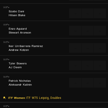
۱۷:۳۰
Szabo Dani
...
...
...
Hilsen Blake
۱۷:۳۰
Enzo Aguiard
...
...
...
Stewart Aronson
۱۸:۴۰
Iker Urribarrens Ramirez
...
...
...
Andrew Kotzen
۱۸:۴۰
Tyler Bowers
...
...
...
AJ Deem
۱۸:۴۰
Patrick Nicholas
...
...
...
Aleksandr Kalinin
ITF Women
ITF W75 Leipzig, Doubles
۱۷:۳۰