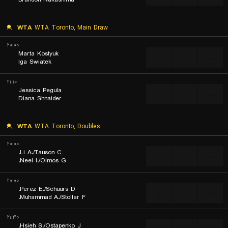
WTA
WTA Toronto, Main Draw
۲۰:۰۰
Marta Kostyuk
...
...
...
Iga Swiatek
۲۱:۱۰
Jessica Pegula
...
...
...
Diana Shnaider
WTA
WTA Toronto, Doubles
۲۰:۰۰
Li A./Tauson C.
...
...
...
Neel I./Olmos G.
۲۰:۰۰
Perez E./Schuurs D.
...
...
...
Muhammad A./Stollar F.
۲۱:۳۰
Hsieh S./Ostapenko J.