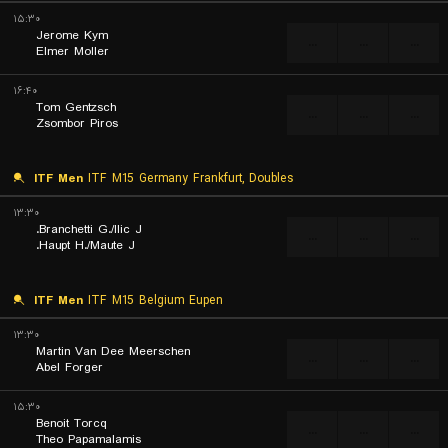
۱۵:۳۰
Jerome Kym
...
...
...
Elmer Moller
۱۶:۴۰
Tom Gentzsch
...
...
...
Zsombor Piros
ITF Men
ITF M15 Germany Frankfurt, Doubles
۱۳:۳۰
Branchetti G./Ilic J.
...
...
...
Haupt H./Maute J.
ITF Men
ITF M15 Belgium Eupen
۱۳:۳۰
Martin Van Dee Meerschen
...
...
...
Abel Forger
۱۵:۳۰
Benoit Torcq
...
...
...
Theo Papamalamis