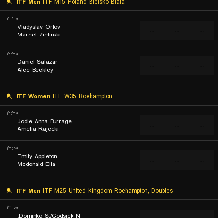
ITF Men
ITF M15 Poland Bielsko Biala
۱۲:۳۰
Vladyslav Orlov
...
...
...
Marcel Zielinski
۱۲:۳۰
Daniel Salazar
...
...
...
Alec Beckley
ITF Women
ITF W35 Roehampton
۱۲:۳۰
Jodie Anna Burrage
...
...
...
Amelia Rajecki
۱۳:۰۰
Emily Appleton
...
...
...
Mcdonald Ella
ITF Men
ITF M25 United Kingdom Roehampton, Doubles
۱۳:۰۰
Dominko S./Godsick N.