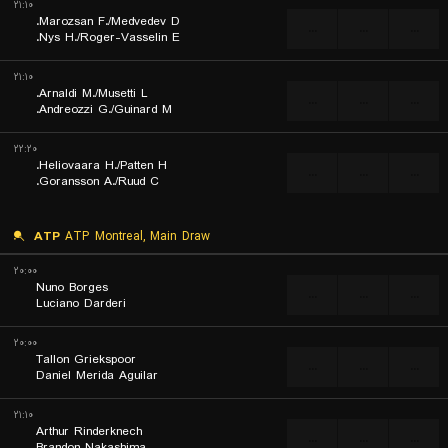
۲۱:۱۰
Marozsan F./Medvedev D.
...
...
...
Nys H./Roger-Vasselin E.
۲۱:۱۰
Arnaldi M./Musetti L.
...
...
...
Andreozzi G./Guinard M.
۲۲:۲۰
Heliovaara H./Patten H.
...
...
...
Goransson A./Ruud C.
ATP
ATP Montreal, Main Draw
۲۰:۰۰
Nuno Borges
...
...
...
Luciano Darderi
۲۰:۰۰
Tallon Griekspoor
...
...
...
Daniel Merida Aguilar
۲۱:۱۰
Arthur Rinderknech
...
...
...
Brandon Nakashima