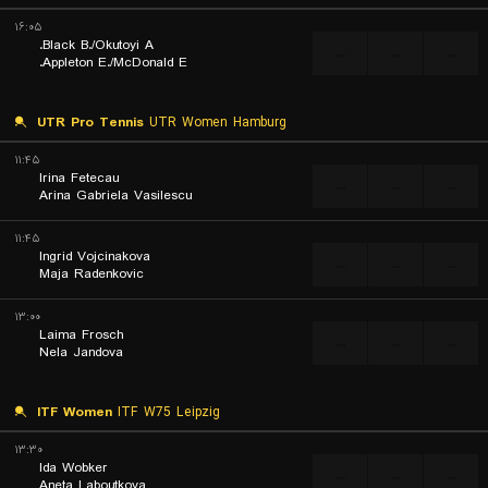
۱۶:۰۵
Black B./Okutoyi A.
...
...
...
Appleton E./McDonald E.
UTR Pro Tennis
UTR Women Hamburg
۱۱:۴۵
Irina Fetecau
...
...
...
Arina Gabriela Vasilescu
۱۱:۴۵
Ingrid Vojcinakova
...
...
...
Maja Radenkovic
۱۳:۰۰
Laima Frosch
...
...
...
Nela Jandova
ITF Women
ITF W75 Leipzig
۱۳:۳۰
Ida Wobker
...
...
...
Aneta Laboutkova