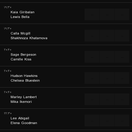
۱۹:۳۰
Kaia Giribalan
...
...
...
Lewis Bella
۱۹:۳۰
Calla Mcgill
...
...
...
Shakhnoza Khatamova
۲۰:۴۰
Sage Bergeson
...
...
...
Camille Kiss
۲۰:۴۰
Hudson Hawkins
...
...
...
Chelsea Bluestein
۲۰:۴۰
Marley Lambert
...
...
...
Mika Ikemori
۲۲:۳۰
Lee Abigail
...
...
...
Elena Goodman