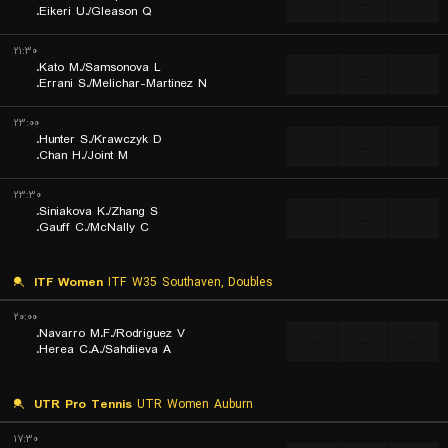
...
...
...
Eikeri U./Gleason Q.
۲۱:۳۰
Kato M./Samsonova L.
...
...
...
Errani S./Melichar-Martinez N.
۲۳:۰۰
Hunter S./Krawczyk D.
...
...
...
Chan H./Joint M.
۲۳:۳۰
Siniakova K./Zhang S.
...
...
...
Gauff C./McNally C.
ITF Women
ITF W35 Southaven, Doubles
۲۰:۰۰
Navarro M.F./Rodriguez V.
...
...
...
Herea C.A./Sahdiieva A.
UTR Pro Tennis
UTR Women Auburn
۱۷:۳۰