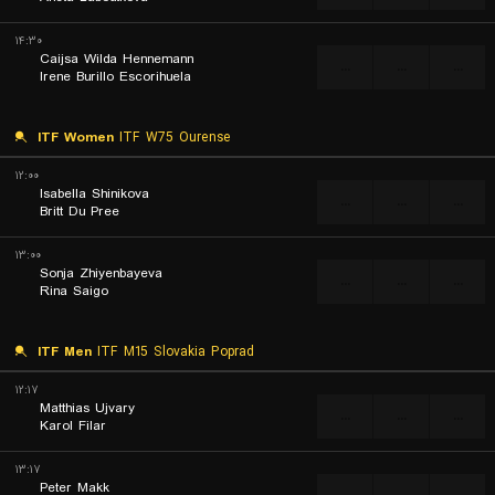
۱۴:۳۰
Caijsa Wilda Hennemann
...
...
...
Irene Burillo Escorihuela
ITF Women
ITF W75 Ourense
۱۲:۰۰
Isabella Shinikova
...
...
...
Britt Du Pree
۱۳:۰۰
Sonja Zhiyenbayeva
...
...
...
Rina Saigo
ITF Men
ITF M15 Slovakia Poprad
۱۲:۱۷
Matthias Ujvary
...
...
...
Karol Filar
۱۳:۱۷
Peter Makk