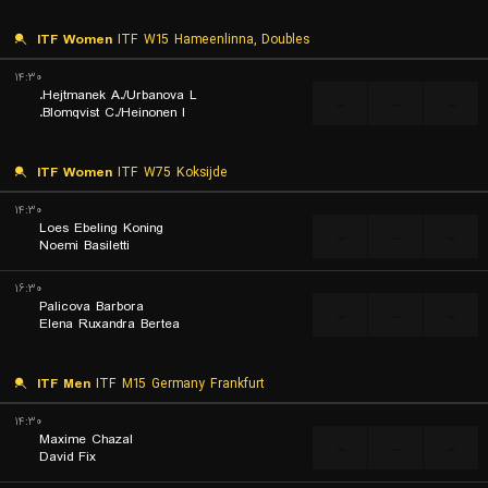
ITF Women
ITF W15 Hameenlinna, Doubles
۱۴:۳۰
Hejtmanek A./Urbanova L.
...
...
...
Blomqvist C./Heinonen I.
ITF Women
ITF W75 Koksijde
۱۴:۳۰
Loes Ebeling Koning
...
...
...
Noemi Basiletti
۱۶:۳۰
Palicova Barbora
...
...
...
Elena Ruxandra Bertea
ITF Men
ITF M15 Germany Frankfurt
۱۴:۳۰
Maxime Chazal
...
...
...
David Fix