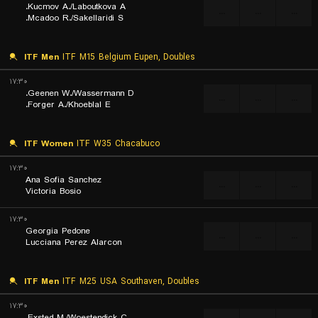
Kucmov A./Laboutkova A.
...
...
...
Mcadoo R./Sakellaridi S.
ITF Men
ITF M15 Belgium Eupen, Doubles
۱۷:۳۰
Geenen W./Wassermann D.
...
...
...
Forger A./Khoeblal E.
ITF Women
ITF W35 Chacabuco
۱۷:۳۰
Ana Sofia Sanchez
...
...
...
Victoria Bosio
۱۷:۳۰
Georgia Pedone
...
...
...
Lucciana Perez Alarcon
ITF Men
ITF M25 USA Southaven, Doubles
۱۷:۳۰
Exsted M./Woestendick C.