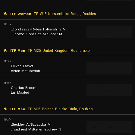
ITF Women
ITF W15 Kursumlijska Banja, Doubles
۱۴:۰۰
Dorofeeva-Rybas F./Panshina V.
...
...
...
Herazo Gonzalez M./Horvit M.
ITF Men
ITF M25 United Kingdom Roehampton
۱۴:۰۰
Oliver Tarvet
...
...
...
Anton Matusevich
۱۴:۰۰
Charles Broom
...
...
...
Lui Maxted
ITF Men
ITF M15 Poland Bielsko Biala, Doubles
۱۴:۳۰
Beckley A./Szczypka M.
...
...
...
Fondriest M./Keremedchiev N.