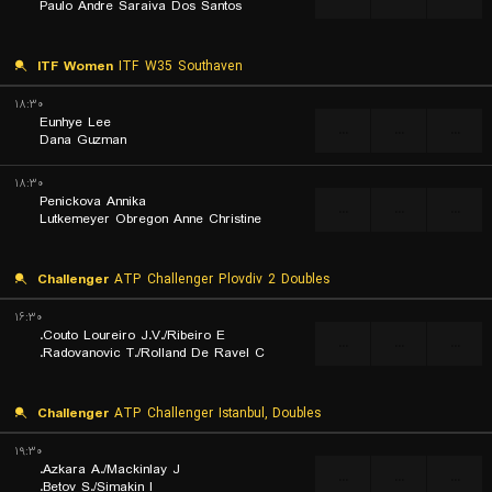
Paulo Andre Saraiva Dos Santos
ITF Women
ITF W35 Southaven
۱۸:۳۰
Eunhye Lee
...
...
...
Dana Guzman
۱۸:۳۰
Penickova Annika
...
...
...
Lutkemeyer Obregon Anne Christine
Challenger
ATP Challenger Plovdiv 2 Doubles
۱۶:۳۰
Couto Loureiro J.V./Ribeiro E.
...
...
...
Radovanovic T./Rolland De Ravel C.
Challenger
ATP Challenger Istanbul, Doubles
۱۹:۳۰
Azkara A./Mackinlay J.
...
...
...
Betov S./Simakin I.