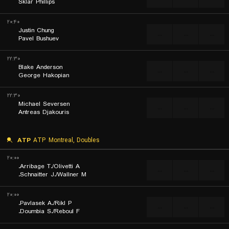
Sklar Phillips
۲۰:۴۰
Justin Chung
...
...
...
Pavel Bushuev
۲۲:۳۰
Blake Anderson
...
...
...
George Hakopian
۲۲:۳۰
Michael Seversen
...
...
...
Antreas Djakouris
ATP
ATP Montreal, Doubles
۲۰:۰۰
Arribage T./Olivetti A.
...
...
...
Schnaitter J./Wallner M.
۲۰:۰۰
Pavlasek A./Rikl P.
...
...
...
Doumbia S./Reboul F.